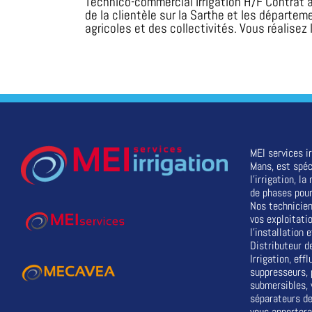
Technico-commercial Irrigation H/F Contrat 
de la clientèle sur la Sarthe et les départ
agricoles et des collectivités. Vous réalisez 
MEI services ir
Mans, est spéc
l'irrigation, l
de phases pour
Nos technicien
vos exploitati
l'installation
Distributeur d
Irrigation, eff
suppresseurs,
submersibles, 
séparateurs de
vous apportera