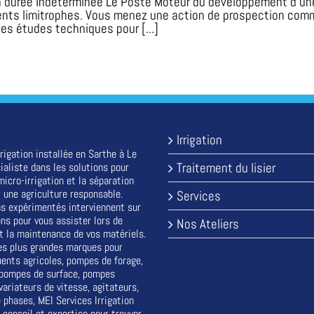
à durée Indéterminée Le Poste Moteur du développement d’une
ements limitrophes. Vous menez une action de prospection comm
les études techniques pour [...]
Irrigation
rigation installée en Sarthe à Le
Traitement du lisier
ialiste dans les solutions pour
a micro-irrigation et la séparation
 une agriculture responsable.
Services
s expérimentés interviennent sur
ons pour vous assister lors de
Nos Ateliers
 et la maintenance de vos matériels.
es plus grandes marques pour
luents agricoles, pompes de forage,
 pompes de surface, pompes
variateurs de vitesse, agitateurs,
 phases, MEI Services Irrigation
 conseil et expertise pour trouver