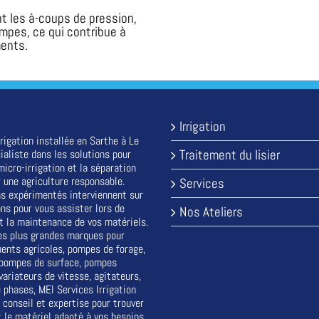
nt les à-coups de pression,
mpes, ce qui contribue à
ments.
Irrigation
rigation installée en Sarthe à Le
Traitement du lisier
ialiste dans les solutions pour
a micro-irrigation et la séparation
 une agriculture responsable.
Services
s expérimentés interviennent sur
ons pour vous assister lors de
Nos Ateliers
 et la maintenance de vos matériels.
es plus grandes marques pour
luents agricoles, pompes de forage,
 pompes de surface, pompes
variateurs de vitesse, agitateurs,
 phases, MEI Services Irrigation
 conseil et expertise pour trouver
t le matériel adapté à vos besoins.